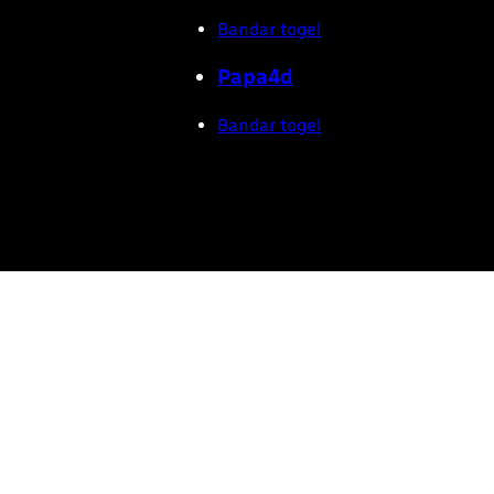
Bandar togel
Papa4d
Bandar togel