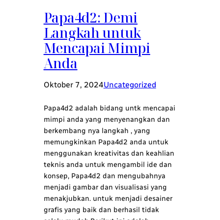
Papa4d2: Demi
Langkah untuk
Mencapai Mimpi
Anda
Oktober 7, 2024
Uncategorized
Papa4d2 adalah bidang untk mencapai
mimpi anda yang menyenangkan dan
berkembang nya langkah , yang
memungkinkan Papa4d2 anda untuk
menggunakan kreativitas dan keahlian
teknis anda untuk mengambil ide dan
konsep, Papa4d2 dan mengubahnya
menjadi gambar dan visualisasi yang
menakjubkan. untuk menjadi desainer
grafis yang baik dan berhasil tidak